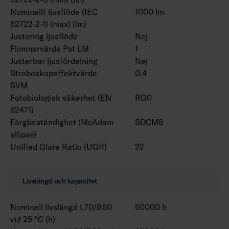
Nominellt ljusflöde (IEC
1000 lm
62722-2-1) (max) (lm)
Justering ljusflöde
Nej
Flimmervärde Pst LM
1
Justerbar ljusfördelning
Nej
Stroboskopeffektvärde
0.4
SVM
Fotobiologisk säkerhet (EN
RG0
62471)
Färgbeständighet (McAdam
SDCM5
ellipse)
Unified Glare Ratio (UGR)
22
Livslängd och kapacitet
Nominell livslängd L70/B50
50000 h
vid 25 °C (h)