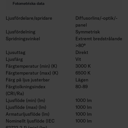
Fotometriska data
Ljusfördelare/spridare
Diffusorlins/-optik/-
panel
Ljusfördelning
Symmetrisk
Spridningsvinkel
Extremt bredstrålande
>80°
Ljusuttag
Direkt
Ljusfärg
Vit
Färgtemperatur (min) (K)
3000 K
Färgtemperatur (max) (K)
6500 K
Färg på ljus justerbar
Lägen
Färgtolkningsindex
80-89
(CRI/Ra)
Ljusflöde (min) (lm)
1000 lm
Ljusflöde (max) (lm)
1000 lm
Armaturljusflöde (lm)
1000 lm
Nominellt ljusflöde (IEC
1000 lm
62722-2-1) (min) (lm)