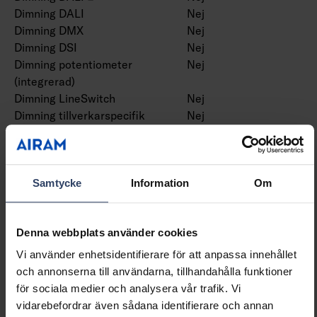
Dimning DALI
Nej
Dimning DMX
Nej
Dimning DSI
Nej
Dimning potentiometer
Nej
(integrerad)
Dimning LineSwitch
Nej
Dimning tillverkarspecifik
Nej
Dimning
Nej
nätspänningsmodulering
Dimning bakkant (phase
Nej
cut-off)
Samtycke
Information
Om
Dimning framkant (phase
Nej
cut-on)
Denna webbplats använder cookies
Dimning programmerbar
Ja
Dimning RF
Nej
Vi använder enhetsidentifierare för att anpassa innehållet
Dimming sinusvåg (Sine
Nej
och annonserna till användarna, tillhandahålla funktioner
Wave Reduction)
för sociala medier och analysera vår trafik. Vi
Dimning med touch
Nej
vidarebefordrar även sådana identifierare och annan