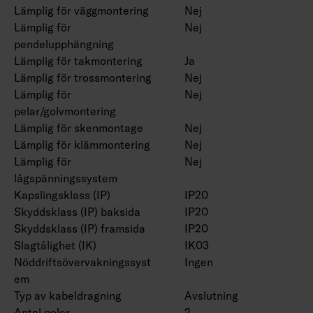
Lämplig för väggmontering
Nej
Lämplig för
Nej
pendelupphängning
Lämplig för takmontering
Ja
Lämplig för trossmontering
Nej
Lämplig för
Nej
pelar/golvmontering
Lämplig för skenmontage
Nej
Lämplig för klämmontering
Nej
Lämplig för
Nej
lågspänningssystem
Kapslingsklass (IP)
IP20
Skyddsklass (IP) baksida
IP20
Skyddsklass (IP) framsida
IP20
Slagtålighet (IK)
IK03
Nöddriftsövervakningssyst
Ingen
em
Typ av kabeldragning
Avslutning
Antal poler
2