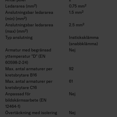
Ledararea (mm²)
0.75 mm²
Anslutningsbar ledararea
1.5 mm²
(min) (mm²)
Anslutningsbar ledararea
2.5 mm²
(max) (mm²)
Typ anslutning
Insticksklämma
(snabbklämma)
Armatur med begränsad
Nej
yttemperatur "D" (EN
60598-2-24)
Max. antal armaturer per
92
kretsbrytare B16
Max. antal armaturer per
61
kretsbrytare C16
Anpassad för
Nej
bildskärmsarbete (EN
12464-1)
Övertäckning med isolering
Nej