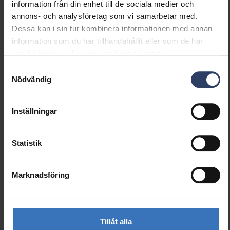
Dimning Zigbee
Nej
information från din enhet till de sociala medier och
Dimmer med tryckknapp
Nej
annons- och analysföretag som vi samarbetar med.
Dimmerfunktion saknas
Nej
Dessa kan i sin tur kombinera informationen med annan
Konstant ljusflöde (CLO)
Nej
information som du har tillhandahållit eller som de har
Med stöd för IFTTT
Nej
samlat in när du har använt deras tjänster.
Kompatibel med Apple
Nej
Samtyckesval
HomeKit
Nödvändig
Bluetoothstyrd
Ja
Kompatibel med Google
Nej
Inställningar
Assistant
Kompatibel med Casambi
Ja
Kompatibel med Amazon
Nej
Statistik
Alexa
Marknadsföring
Elektrotekniska data
Spänningstyp
AC
Tillåt alla
Märkspänning från (V)
220 V