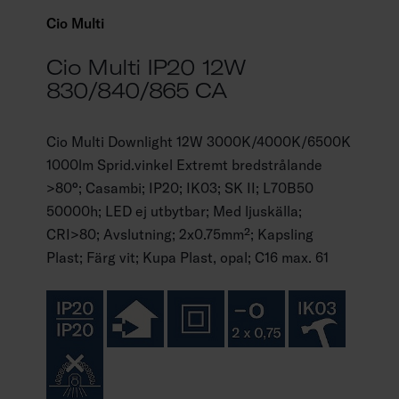
Cio Multi
Cio Multi IP20 12W
830/840/865 CA
Cio Multi Downlight 12W 3000K/4000K/6500K
1000lm Sprid.vinkel Extremt bredstrålande
>80°; Casambi; IP20; IK03; SK II; L70B50
50000h; LED ej utbytbar; Med ljuskälla;
CRI>80; Avslutning; 2x0.75mm²; Kapsling
Plast; Färg vit; Kupa Plast, opal; C16 max. 61