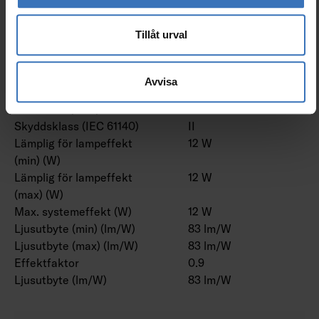
Märkspänning till (V)
240 V
Märkström (min) (mA)
33 mA
Tillåt urval
Märkström (max) (mA)
40 mA
Drivdon
LED-drivdon
konstantström
Avvisa
Distorsion (THD) (%)
20 %
Distorsion (THD)
20 THD
Skyddsklass (IEC 61140)
II
Lämplig för lampeffekt
12 W
(min) (W)
Lämplig för lampeffekt
12 W
(max) (W)
Max. systemeffekt (W)
12 W
Ljusutbyte (min) (lm/W)
83 lm/W
Ljusutbyte (max) (lm/W)
83 lm/W
Effektfaktor
0.9
Ljusutbyte (lm/W)
83 lm/W