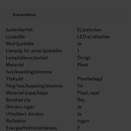
Konstruktion
Justerbarhet
Ej justerbar
Ljuskälla
LED ej utbytbar
Med ljuskälla
Ja
Lämplig för antal ljuskällor
1
Lamphållare/sockel
Övrigt
Material
Plast
hus/kapsling/stomme
Ytskydd
Plastbelagd
Färg hus/kapsling/stomme
Vit
Material kupa/kåpa
Plast, opal
Borstad yta
Nej
Drivdon ingår
Ja
Utbytbart drivdon
Ja
Reflektor
Ingen
Energieffektivitetsklass
F