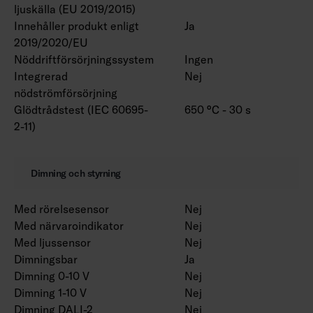
ljuskälla (EU 2019/2015)
Innehåller produkt enligt
Ja
2019/2020/EU
Nöddriftförsörjningssystem
Ingen
Integrerad
Nej
nödströmförsörjning
Glödtrådstest (IEC 60695-
650 °C - 30 s
2-11)
Dimning och styrning
Med rörelsesensor
Nej
Med närvaroindikator
Nej
Med ljussensor
Nej
Dimningsbar
Ja
Dimning 0-10 V
Nej
Dimning 1-10 V
Nej
Dimning DALI-2
Nej