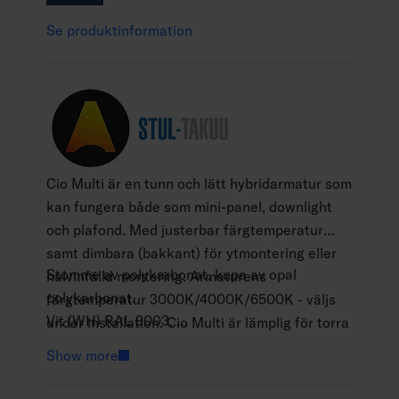
Se produktinformation
Cio Multi är en tunn och lätt hybridarmatur som
kan fungera både som mini-panel, downlight
och plafond. Med justerbar färgtemperatur
samt dimbara (bakkant) för ytmontering eller
Stomme av polykarbonat, kupa av opal
halvinfälld montering. Armaturens
polykarbonat.
färgtemperatur 3000K/4000K/6500K - väljs
Vit (WH) RAL 9003.
under installation. Cio Multi är lämplig för torra
Skyddsklass II.
utrymmen i bostäder och offentliga utrymmen
Show more
Ytmontering eller delvis infälld montering.
och är en utmärkt lösning speciellt för
Armaturen har en fast anslutningskabel 2 x
renoveringsprojekt. Justerbart fjäderfästet gör