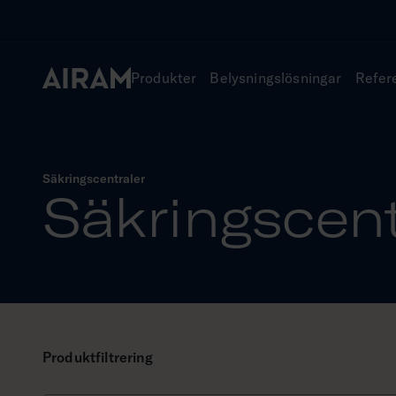
Hoppa
till
innehåll
Produkter
Belysningslösningar
Refer
Säkringscentraler
Säkringscent
Produktfiltrering