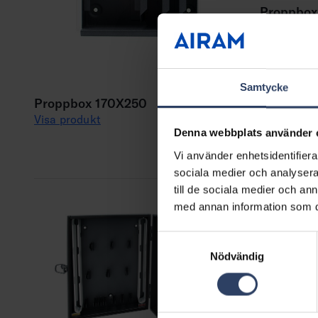
Proppbox
Visa produ
Samtycke
Proppbox 170X250
Visa produkt
Denna webbplats använder 
Vi använder enhetsidentifierar
sociala medier och analysera 
till de sociala medier och a
med annan information som du 
Samtyckesval
Nödvändig