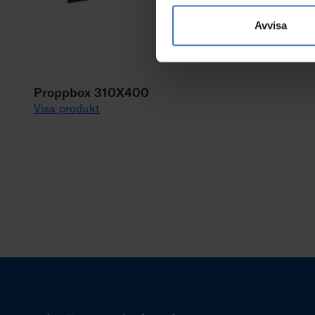
Avvisa
Proppbox 310X400
Visa produkt