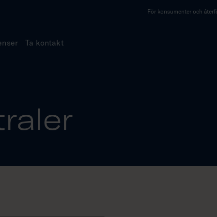
För konsumenter och återfö
enser
Ta kontakt
raler