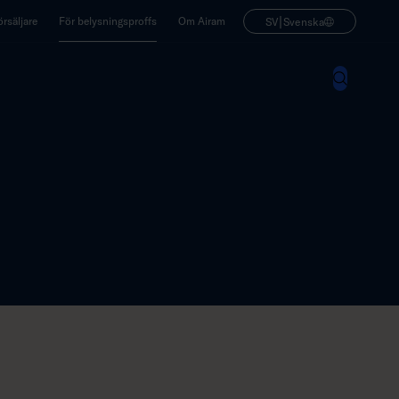
|
rsäljare
För belysningsproffs
Om Airam
SV
Svenska