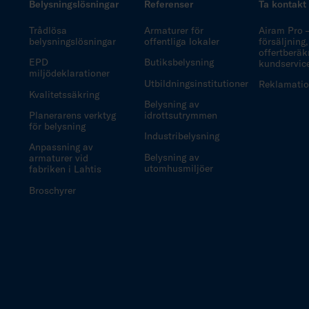
Belysningslösningar
Referenser
Ta kontakt
Trådlösa
Armaturer för
Airam Pro 
belysningslösningar
offentliga lokaler
försäljning,
offertberäk
EPD
Butiksbelysning
kundservic
miljödeklarationer
Utbildningsinstitutioner
Reklamatio
Kvalitetssäkring
Belysning av
Planerarens verktyg
idrottsutrymmen
för belysning
Industribelysning
Anpassning av
Belysning av
armaturer vid
utomhusmiljöer
fabriken i Lahtis
Broschyrer