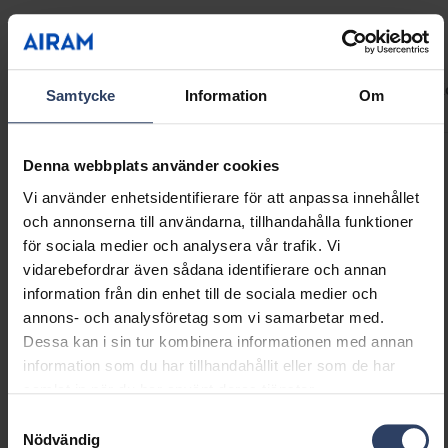
Teknisk information
ETIM Data
Produktversioner
Nedladdningar
Koder
K
Samtycke
Information
Om
Denna webbplats använder cookies
Konstruktion
Vi använder enhetsidentifierare för att anpassa innehållet
och annonserna till användarna, tillhandahålla funktioner
Typ av tillbehör/reservdel
Koppling/kontaktdon,
för sociala medier och analysera vår trafik. Vi
flexibelt
vidarebefordrar även sådana identifierare och annan
Tillbehör
Ja
information från din enhet till de sociala medier och
Reservdel
Nej
annons- och analysföretag som vi samarbetar med.
Färg
Vit
Dessa kan i sin tur kombinera informationen med annan
information som du har tillhandahållit eller som de har
samlat in när du har använt deras tjänster.
Montering
Samtyckesval
Nödvändig
Antal ledare
6