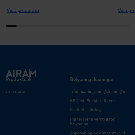
Visa produkter
Visa pr
Produktsök
Belysningslösningar
Armaturer
Trådlösa belysningslösningar
EPD miljödeklarationer
Kvalitetssäkring
Planerarens verktyg för
belysning
Anpassning av armaturer vid