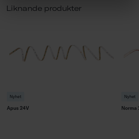
Liknande produkter
Nyhet
Nyhet
Apus 24V
Norma 