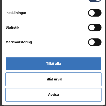
Nominell area (mm²)
1.5 mm²
Inställningar
Mått
Statistik
Bredd (mm)
17 mm
Höjd/djup (mm)
7 mm
Marknadsföring
Längd (mm)
2000 mm
Dimning och styrning
Tillåt alla
Stöder protokoll ZigBee
Nej
Tillåt urval
Avvisa